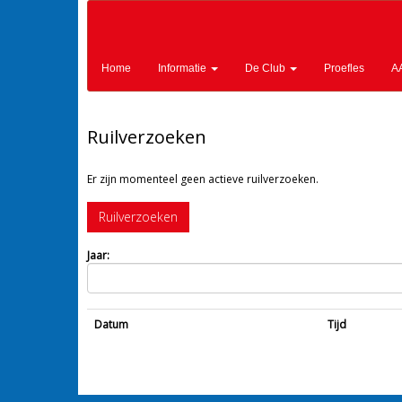
Home
Informatie
De Club
Proefles
A
Ruilverzoeken
Er zijn momenteel geen actieve ruilverzoeken.
Ruilverzoeken
Jaar:
Datum
Tijd