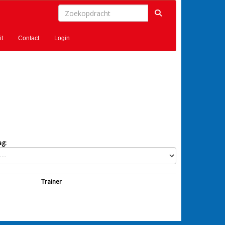
it
Contact
Login
g:
Trainer